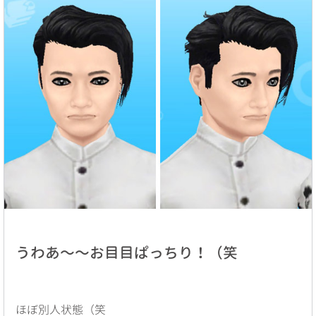
うわあ〜〜お目目ぱっちり！（笑
ほぼ別人状態（笑